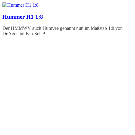
Zum
Inhalt
springen
Hummer H1 1:8
Der HMMWV auch Humvee genannt nun im Maßstab 1:8 von
DeAgostini Fan-Seite!